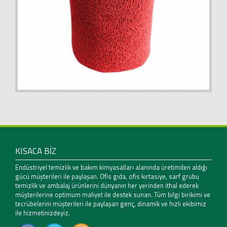
KISACA BİZ
Endüstriyel temizlik ve bakım kimyasalları alanında üretimden aldığı
gücü müşterileri ile paylaşan. Ofis gıda, ofis kırtasiye, sarf grubu
temizlik ve ambalaj ürünlerini dünyanın her yerinden ithal ederek
müşterilerine optimum maliyet ile destek sunan. Tüm bilgi birikimi ve
tecrübelerini müşterileri ile paylaşan genç, dinamik ve hızlı ekibimiz
ile hizmetinizdeyiz.