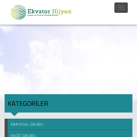
KATEGORİLER
KİMYASAL GRUBU
KAĞIT GRUBU