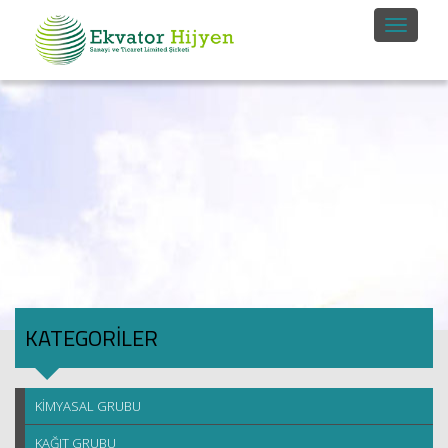
KATEGORİLER
KİMYASAL GRUBU
KAĞIT GRUBU