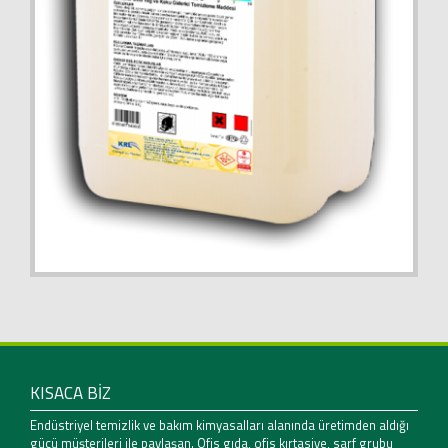
KISACA BİZ
Endüstriyel temizlik ve bakım kimyasalları alanında üretimden aldığı
gücü müşterileri ile paylaşan. Ofis gıda, ofis kırtasiye, sarf grubu